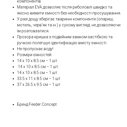
компонентів.
Матеріал EVA дозволяє після риболовлі швидко та
якісно вимити ємності без необхідності просушування.
У разі дощу зберігає тваринні компоненти (опариш,
мотиль, черв'як та ін.) у сухому вигляді, не дозволяючи
їм розповзатися.
Прозора кришка з подвійним замком-застібкою та
ручкою полегшує ідентифікацію вмісту ємності.
Не пропускає воду!
Розміри ємностей:
14 х 10 х 8.5 см – 1 шт.
14 х 10 х 8.5 см – 1 шт.
14 х 10 х 8.5 см – 1 шт.
33.5 х 11 х 8.5 см – 1 шт.
37 х 26.5 х 9.5 см – 1 шт.
Бренд Feeder Concept