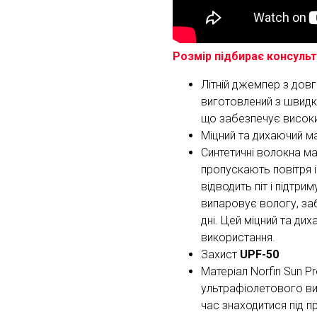
Розмір підбирає консульта
Літній джемпер з дов
виготовлений з швидк
що забезпечує високи
Міцний та дихаючий м
Синтетичні волокна ма
пропускають повітря 
відводить піт і підтр
випаровує вологу, за
дні. Цей міцний та ди
використання.
Захист
UPF-50
Матеріал Norfin Sun P
ультрафіолетового в
час знаходитися під 