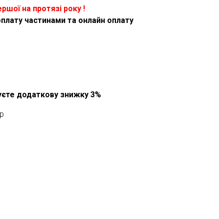
ершої на протязі року !
оплату частинами та онлайн оплату
муєте додаткову знижку 3%
p