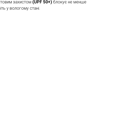
летовим захистом
(UPF 50+)
блокує не менше
віть у вологому стані.