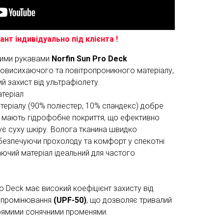
нт індивідуально під клієнта !
гими рукавами
Norfin Sun Pro Deck
овисихаючого та повітропроникного матеріалу,
й захист від ультрафіолету.
атеріал
теріалу (90% поліестер, 10% спандекс) добре
і мають гідрофобне покриття, що ефективно
имує суху шкіру. Волога тканина швидко
безпечуючи прохолоду та комфорт у спекотні
хаючий матеріал ідеальний для частого
ro Deck має високий коефіцієнт захисту від
ипромінювання
(UPF-50)
, що дозволяє тривалий
прямими сонячними променями.