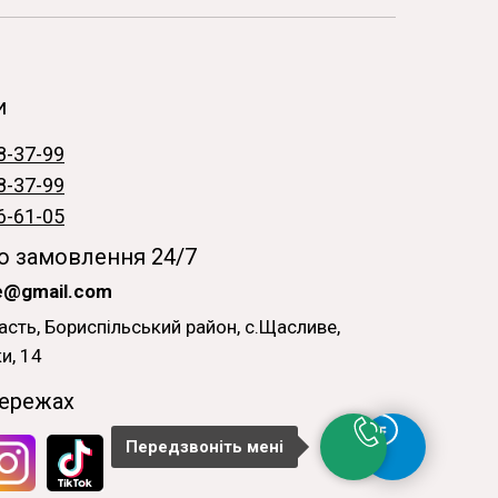
и
8-37-99
8-37-99
6-61-05
 замовлення 24/7
ne@gmail.com
асть, Бориспільський район, с.Щасливе,
и, 14
ережах
Передзвоніть мені