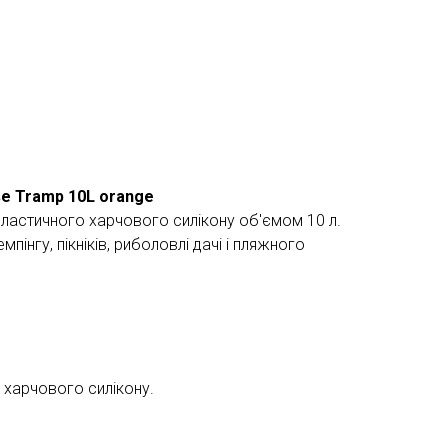
ве Tramp 10L orange
еластичного харчового силікону об'ємом 10 л.
мпінгу, пікніків, риболовлі дачі і пляжного
 харчового силікону.