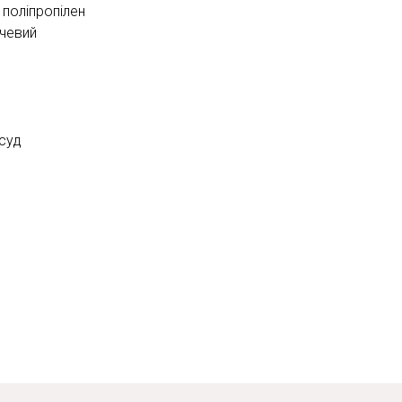
 поліпропілен
нчевий
осуд