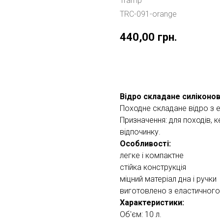
Tramp
TRC-091-orange
440,00
грн.
Купити
Відро складане силіконо
Походне складане відро з 
Призначення: для походів, ке
відпочинку.
Особливості:
легке і компактне
стійка конструкція
міцний матеріал дна і ручки
виготовлено з еластичного
Характеристики:
Об'єм: 10 л.