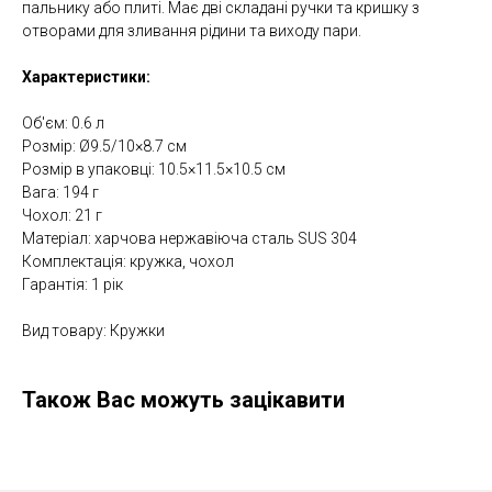
пальнику або плиті. Має дві складані ручки та кришку з
отворами для зливання рідини та виходу пари.
Характеристики:
Об'єм: 0.6 л
Розмір: Ø9.5/10×8.7 см
Розмір в упаковці: 10.5×11.5×10.5 см
Вага: 194 г
Чохол: 21 г
Матеріал: харчова нержавіюча сталь SUS 304
Комплектація: кружка, чохол
Гарантія: 1 рік
Вид товару: Кружки
Також Вас можуть зацікавити