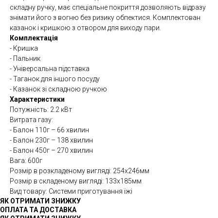
складну ручку, має спеціальне покриття дозволяють відразу
знімати його з вогню без ризику обпектися. Комплектован
казанок і кришкою з отвором для виходу пари.
Комплектація
- Кришка
- Пальник
- Універсальна підставка
- Таганок для іншого посуду
- Казанок зі складною ручкою
Характеристики
Потужність: 2.2 кВт
Витрата газу:
- Балон 110г – 66 хвилин
- Балон 230г – 138 хвилин
- Балон 450г – 270 хвилин
Вага: 600г
Розмір в розкладеному вигляді: 254х246мм
Розмір в складеному вигляді: 133х185мм
Вид товару: Системи приготування їжі
ЯК ОТРИМАТИ ЗНИЖКУ
ОПЛАТА ТА ДОСТАВКА