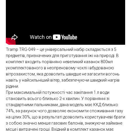
Tramp TRG-049 – це універсальний набір складається з 5
предметів, призначених для приготування їжі на природі. В
комплект входить порівняно невеликий казанок 800мл
укомплектованого в неопреновому чохлі і вбудованою
вітрозахистом, яка дозволить швидше не загасити вогонь
навіть у найсильніший вітер, забезпечуючи швидкий нагрів
рідини.
При максимальній потужності час закіпання 1 л води
становить всього близько 2-х хвилин. У порівнянні зі
стандартними пальниками, дана модель має ККД близько
74%, за рахунок чого дозволяє економити споживання газу
на цілих 30%, що в результаті дозволить користувачеві брати
з собою значно менше газових балонів, знижуючи займане
місце і витрачені гроші. Вхідний в комплект казанок має