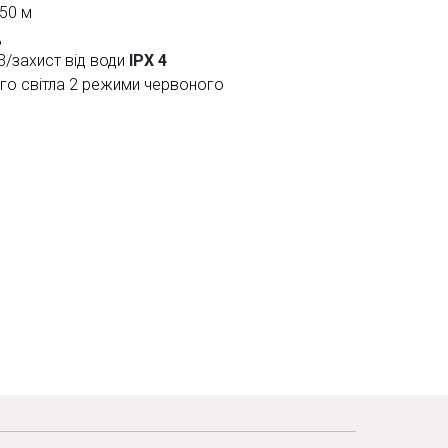
 50 м
д
3/захист від води
IPX 4
го світла 2 режими червоного