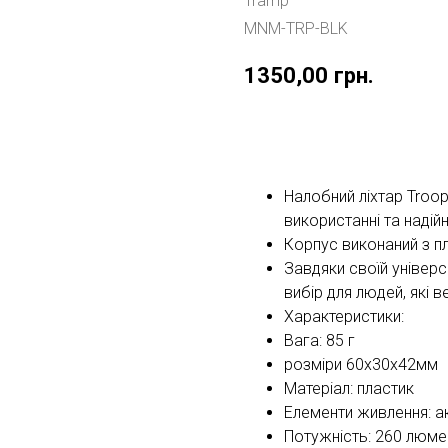
Tramp
MNM-TRP-BLK
1350,00
грн.
Купити
Налобний ліхтар Troop
використанні та надійн
Корпус виконаний з пл
Завдяки своїй універса
вибір для людей, які 
Характеристики:
Вага: 85 г
розміри 60х30х42мм
Матеріал: пластик
Елементи живлення: а
Потужність: 260 люме