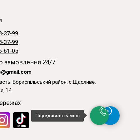
и
8-37-99
8-37-99
6-61-05
 замовлення 24/7
ne@gmail.com
асть, Бориспільський район, с.Щасливе,
и, 14
ережах
Передзвоніть мені