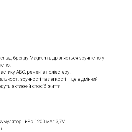
er від бренду Magnum відрізняється зручністю у
істю.
астику АБС, ремені з поліестеру.
льності, зручності та легкості – це відмінний
ведуть активний спосіб життя.
кумулятор Li-Po 1200 мАг 3,7V
н