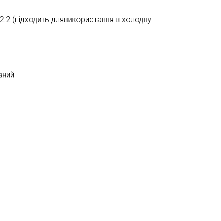
e 2.2 (підходить длявикористання в холодну
аний