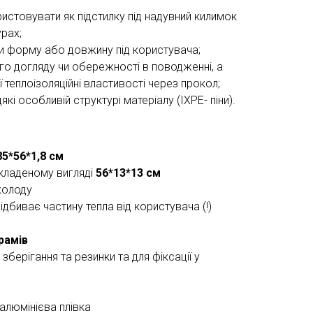
стовувати як підстилку під надувний килимок
рах;
и форму або довжину під користувача;
о догляду чи обережності в поводженні, а
 теплоізоляційні властивості через прокол;
кі особливій структурі матеріалу (ІXPE- піни).
85*56*1,8 см
складеному вигляді
56*13*13 см
холоду
ідбиває частину тепла від користувача (!)
рамів
зберігання та резинки та для фіксації у
 алюмінієва плівка