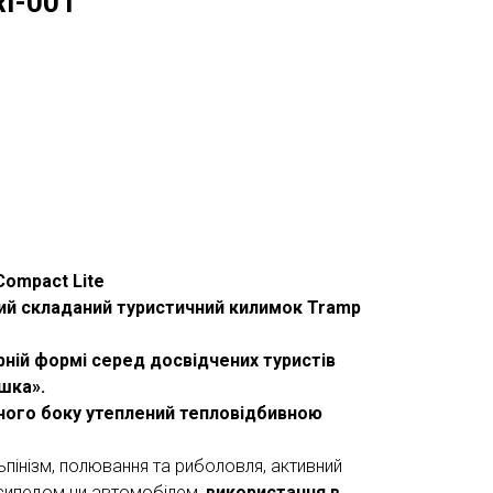
RI-001
Compact Lite
ий складаний туристичний килимок Tramp
рній формі серед досвідчених туристів
шка».
дного боку утеплений тепловідбивною
льпінізм, полювання та риболовля, активний
сипедом чи автомобілем,
використання в