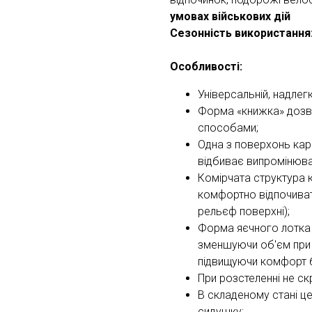
умовах військових дій
Сезонність використання
Особливості:
Універсальній, надлег
Форма «книжка» дозв
способами;
Одна з поверхонь кар
відбиває випромінюва
Комірчата структура 
комфортно відпочивати
рельєф поверхні);
Форма яєчного лотка 
зменшуючи об'єм при 
підвищуючи комфорт б
При розстеленні не ск
В складеному стані ц
сидушку;