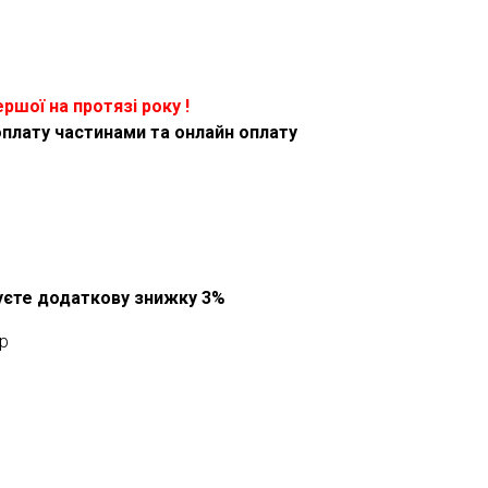
ершої на протязі року !
оплату частинами та онлайн оплату
муєте додаткову знижку 3%
p