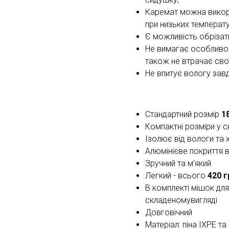
Каремат можна викори
при низьких температу
Є можливість обрізат
Не вимагає особливог
також не втрачає свої
Не впитує вологу завдя
Стандартний розмір
1
Компактні розміри у 
Ізолює від вологи та 
Алюмінієве покриття в
Зручний та м’який
Легкий - всього
420 г
В комплекті мішок для 
складеномувигляді
Довговічний
Матеріал: піна IXPE та