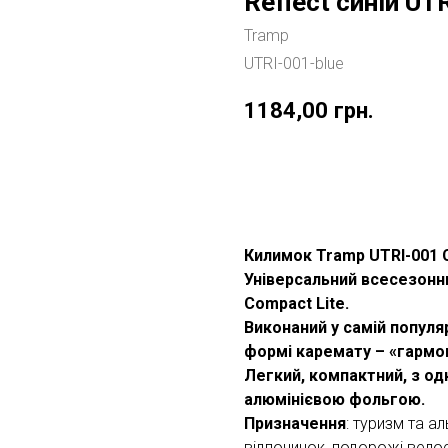
Reflect синій UT
Tramp
UTRI-001-blue
1184,00
грн.
Купити
Килимок Tramp UTRI-001 
Універсальний всесезонн
Compact Lite.
Виконаний у самій популя
формі каремату – «гармо
Легкий, компактний, з о
алюмінієвою фольгою.
Призначення
: туризм та а
відпочинок, подорожі вело