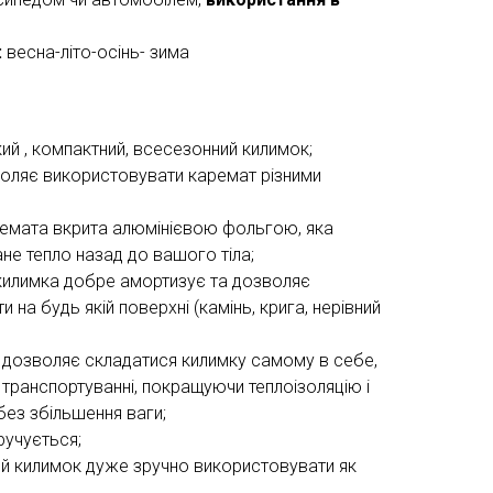
:
весна-літо-осінь- зима
кий , компактний, всесезонний килимок;
оляє використовувати каремат різними
емата вкрита алюмінієвою фольгою, яка
не тепло назад до вашого тіла;
килимка добре амортизує та дозволяє
 на будь якій поверхні (камінь, крига, нерівний
дозволяє складатися килимку самому в себе,
транспортуванні, покращуючи теплоізоляцію і
ез збільшення ваги;
ручується;
ей килимок дуже зручно використовувати як