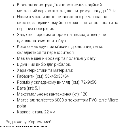
В основі конструкції випорожнення надійний
металевий каркас зі сталі, що витримує вагу до 120кг.
Ніжки з можливістю незалежного регулювання
висоти, завдяки чому його можна встановлювати на
нерівних поверхнях.
Завдяки широким опорам на ніжках, стілець не
вдавлюватиметься в ґрунт.
Крісло має зручний м'який підголовник, легко
складається та переноситься.
Має зменшений розмір та полегшену вагу.
Відмінний вибір для рибалок.
Характеристики та матеріали:
Габарити (см): 50х45х35/84
Розмір у складеному вигляді (см): 72x9x58
Вага (кг): 5,1
Максимальне навантаження (кг): 120
Матеріал: поліестер 600D з покриттям PVC; фліс Micro-
polar
Каркас: сталь 22 мм
Вид товару: Карпові меблі