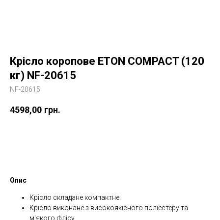
Крісло коропове ETON COMPACT (120
кг) NF-20615
NF-20615
4598,00
грн.
Купити
Опис
Крісло складане компактне.
Крісло виконане з високоякісного поліестеру та
м'якого флісу.