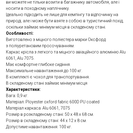
ви можете не тільки возити в багажнику автомобіля, але і
носити в походному наплічнику.
Ідеально підходить не лише для кемпінгу та відпочинку на
природі, але і може бути взяте з собою в туристичний похід,
оскільки займає мінімум місця в складеному стані.
Особливості:
Виготовлено з міцного поліестера марки Оксфорд
з поліуретановим просочуванням.
Каркас крісла з легкого та міцного авіаційного алюмінію Alu
6061, Alu 7075.
Має комфортне глибоке сидіння.
Максимальне навантаження до 100 кг.
В комплекті є чохол для транспортування.
В складеному стані займає мінімум місця
Характеристики:
Вага: 0,9 кг.
Матеріал: Ployester oxford fabric 600D PU coated
Матеріал каркаса: Alu 6061, 7075
Розмір в розкладеному стані: 50 х 48 х 68 см.
Розмір в складеному стані: 44 х 12 х 8 см.
Допустиме навантаження: 100 кг.