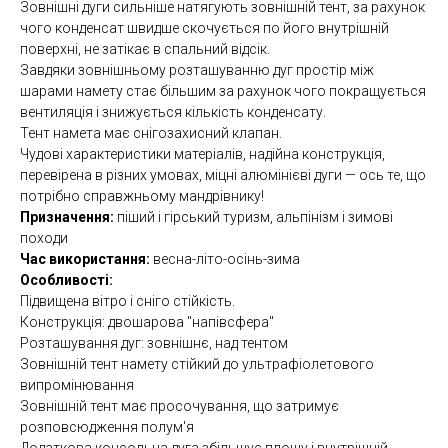
Зовнішні дуги сильніше натягують зовнішній тент, за рахунок
чого конденсат швидше скочується по його внутрішній
поверхні, не затікає в спальний відсік.
Завдяки зовнішньому розташуванню дуг простір між
шарами намету стає більшим за рахунок чого покращується
вентиляція і знижується кількість конденсату.
Тент намета має снігозахисний клапан.
Чудові характеристики матеріалів, надійна конструкція,
перевірена в різних умовах, міцні алюмінієві дуги — ось те, що
потрібно справжньому мандрівнику!
Призначення:
піший і гірський туризм, альпінізм і зимові
походи
Час використання:
весна-літо-осінь-зима
Особливості:
Підвищена вітро і сніго стійкість.
Конструкція: двошарова "напівсфера"
Розташування дуг: зовнішнє, над тентом
Зовнішній тент намету стійкий до ультрафіолетового
випромінювання
Зовнішній тент має просочування, що затримує
розповсюдження полум'я