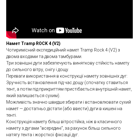
Намет Tramp ROCK 4 (V2)
Чотиримісний експедиційний намет Tramp Rock 4 (V2) з
двома входами та двома тамбурами.
Три зовнішні дуги забезпечують виняткову стійкість намету
до сильного вітру, снігу і дощу.
Переваги використання в конструкції намету зовнішніх дуг:
Зручність встановлення під час дощу (спочатку ставиться
тент, а потім під прикриттям пристібається внутрішній намет,
який залишається сухим).
Можливість значно швидше збирати і встановлювати сухий
намет — достатньо дістати (або ввести) дуги в кишені на
тенті.
Конструкція намету більш вітростійка, ніж в класичного
намету з дугами "всередині", за рахунок більш сильного
натягу тента і жорсткої фіксації дуг.