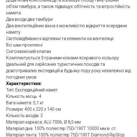
Додаткова консольна дуга збільшує площу і внутрішній
об'єм тамбура, а також підвищує обтічність та вітростійкість
намета.
Два входи два тамбури
Два вентиляційних вікна з можливістю відкриття зсередини
намету
Світловідбиваючі відтяжки та елементи на вентиляції
Всі шви проклеєні
Снігозахисний клапан
Комплектується 3-граними кілками яскравого кольору
Ідеальний для серйозних туристичних походів та
довготривалих експедицій в будьяку пору року незалежно від
погодних умов
Характеристики:
Тип: Експедиційний намет
Кількість місць: 4
Вага намета: 5,1 кг
Розміри: 400 х 220 x 140 см
Кількість входів: 2
Матеріал каркаса: ALU 7006, Ø 8,5 мм
Матеріал дна: 100% поліестер 75D/190T 10000 мм в. ст.
Матеріал тента: 100% поліестер 75D/190T Diamond RipStop