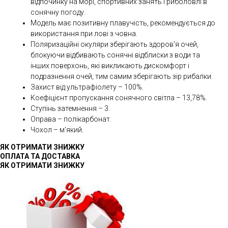
відпочинку на морі, спортивних занять і риболовлі в
сонячну погоду.
Модель має позитивну плавучість, рекомендується до
використання при лові з човна.
Поляризаційні окуляри зберігають здоров'я очей,
блокуючи відбивають сонячні відблиски з води та
інших поверхонь, які викликають дискомфорт і
подразнення очей, тим самим зберігають зір рибалки.
Захист від ультрафіолету – 100%.
Коефіцієнт пропускання сонячного світла – 13,78%.
Ступінь затемнення – 3.
Оправа – полікарбонат.
Чохол – м'який.
ЯК ОТРИМАТИ ЗНИЖКУ
ОПЛАТА ТА ДОСТАВКА
ЯК ОТРИМАТИ ЗНИЖКУ