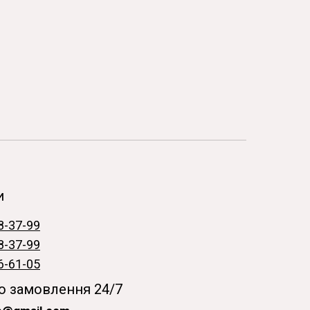
и
8-37-99
8-37-99
6-61-05
 замовлення 24/7