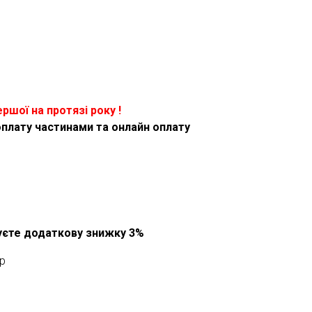
ершої на протязі року !
оплату частинами та онлайн оплату
муєте додаткову знижку 3%
p