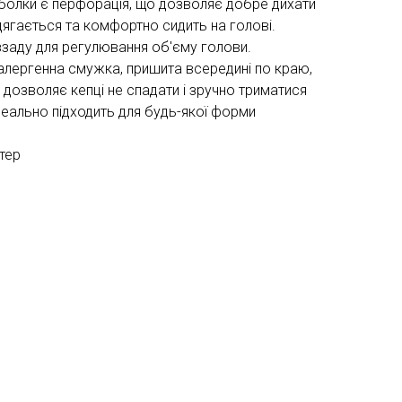
сболки є перфорація, що дозволяє добре дихати
дягається та комфортно сидить на голові.
ззаду для регулювання об'єму голови.
иалергенна смужка, пришита всередині по краю,
дозволяє кепці не спадати і зручно триматися
 Ідеально підходить для будь-якої форми
тер