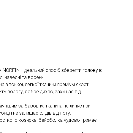
 NORFIN - ідеальний спосіб зберегти голову в
плі навесні та восени.
​​з тонкої, легкої тканини преміум якості.
ть вологу, добре дихає, захищає від
ічнішим за бавовну, тканина не линяє при
онці і не залишає слідів від поту.
рсткого козирка, бейсболка чудово тримає