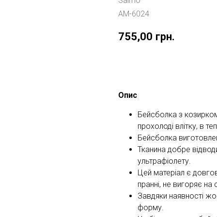
Salmo
AM-6024
755,00
грн.
Купити
Опис
Бейсболка з козирком
прохолоді влітку, в те
Бейсболка виготовлена 
Тканина добре відводи
ультрафіолету.
Цей матеріал є довгов
пранні, не вигоряє на с
Завдяки наявності жо
форму.