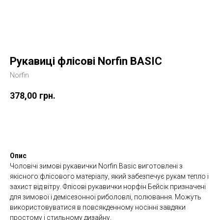
Рукавиці флісові Norfin BASIC
Norfin
378,00
грн.
Купити
Опис
Чоловічі зимові рукавички Norfin Basic виготовлені з
якісного флісового матеріалу, який забезпечує рукам тепло і
захист від вітру. Флісові рукавички норфін Бейсік призначені
для зимової і демісезонної риболовлі, полювання. Можуть
використовуватися в повсякденному носінні завдяки
простому і стильному дизайну.