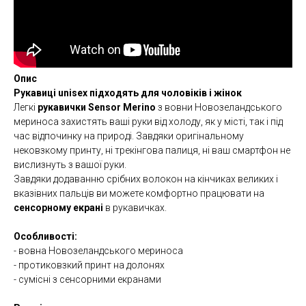
Опис
Рукавиці unisex підходять для чоловіків і жінок
Легкі
рукавички Sensor Merino
з вовни Новозеландського
мериноса захистять ваші руки від холоду, як у місті, так і під
час відпочинку на природі. Завдяки оригінальному
нековзкому принту, ні трекінгова палиця, ні ваш смартфон не
вислизнуть з вашої руки.
Завдяки додаванню срібних волокон на кінчиках великих і
вказівних пальців ви можете комфортно працювати на
сенсорному екрані
в рукавичках.
Особливості:
- вовна Новозеландського мериноса
- протиковзкий принт на долонях
- сумісні з сенсорними екранами