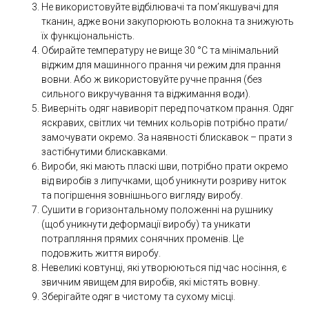
Не використовуйте відбілювачі та пом’якшувачі для
тканин, адже вони закупорюють волокна та знижують
їх функціональність.
Обирайте температуру не вище 30 °C та мінімальний
віджим для машинного прання чи режим для прання
вовни. Або ж використовуйте ручне прання (без
сильного викручування та віджимання води).
Виверніть одяг навиворіт перед початком прання. Одяг
яскравих, світлих чи темних кольорів потрібно прати/
замочувати окремо. За наявності блискавок – прати з
застібнутими блискавками.
Вироби, які мають пласкі шви, потрібно прати окремо
від виробів з липучками, щоб уникнути розриву ниток
та погіршення зовнішнього вигляду виробу.
Сушити в горизонтальному положенні на рушнику
(щоб уникнути деформації виробу) та уникати
потрапляння прямих сонячних променів. Це
подовжить життя виробу.
Невеликі ковтунці, які утворюються під час носіння, є
звичним явищем для виробів, які містять вовну.
Зберігайте одяг в чистому та сухому місці.