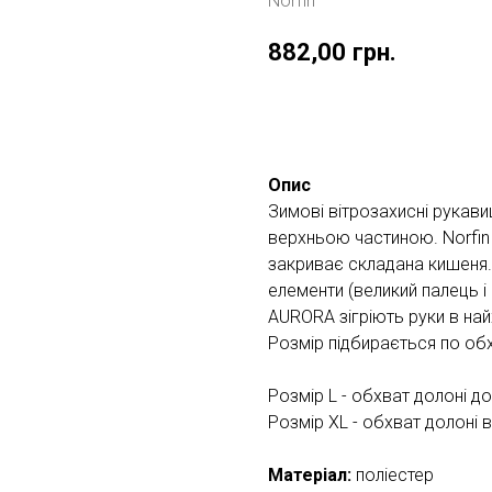
Norfin
882,00
грн.
Купити
Опис
Зимові вітрозахисні рукав
верхньою частиною. Norfin
закриває складана кишеня. 
елементи (великий палець і
AURORA зігріють руки в найх
Розмір підбирається по обх
Розмір L - обхват долоні д
Розмір XL - обхват долоні 
Матеріал:
поліестер