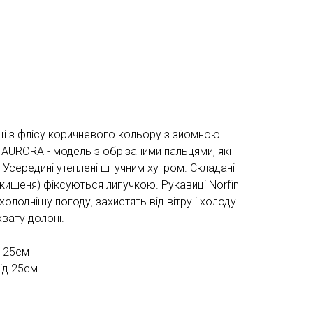
иці з флісу коричневого кольору з зйомною
 AURORA - модель з обрізаними пальцями, які
Усередині утеплені штучним хутром. Складані
 кишеня) фіксуються липучкою. Рукавиці Norfin
олоднішу погоду, захистять від вітру і холоду.
вату долоні.
о 25см
від 25см