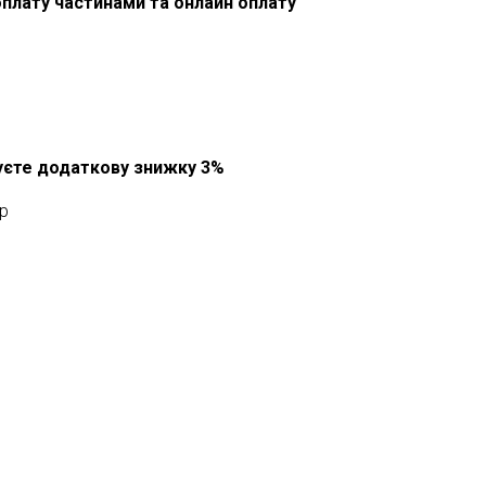
оплату частинами та онлайн оплату
муєте додаткову знижку 3%
p