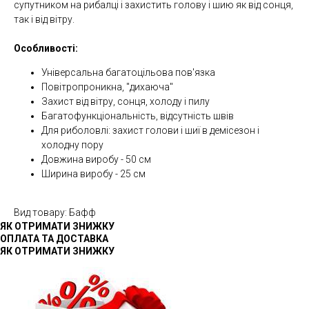
супутником на рибалці і захистить голову і шию як від сонця,
так і від вітру.
Особливості:
Універсальна багатоцільова пов'язка
Повітропроникна, "дихаюча"
Захист від вітру, сонця, холоду і пилу
Багатофункціональність, відсутність швів
Для риболовлі: захист голови і шиї в демісезон і
холодну пору
Довжина виробу - 50 см
Ширина виробу - 25 см
Вид товару: Бафф
ЯК ОТРИМАТИ ЗНИЖКУ
ОПЛАТА ТА ДОСТАВКА
ЯК ОТРИМАТИ ЗНИЖКУ