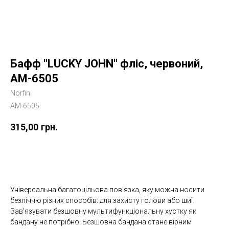
Бафф "LUCKY JOHN" фліс, червоний,
AM-6505
Norfin
AM-6505
315,00
грн.
Купити
Універсальна багатоцільова пов'язка, яку можна носити
безліччю різних способів: для захисту голови або шиї.
Зав'язувати безшовну мультифункціональну хустку як
бандану не потрібно. Безшовна бандана стане вірним