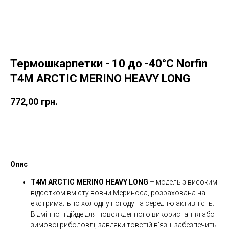
Термошкарпетки - 10 до -40°C Norfin
T4M ARCTIC MERINO HEAVY LONG
772,00
грн.
Купити
Опис
T4M ARCTIC MERINO HEAVY LONG
– модель з високим
відсотком вмісту вовни Мериноса, розрахована на
екстримально холодну погоду та середню активність.
Відмінно підійде для повсякденного використання або
зимової риболовлі, завдяки товстій в'язці забезпечить