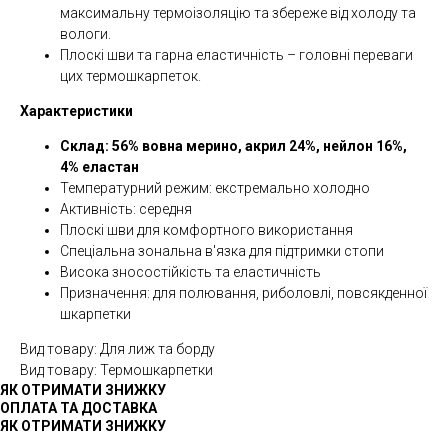
максимальну термоізоляцію та збереже від холоду та
вологи.
Плоскі шви та гарна еластичність – головні переваги
цих термошкарпеток.
Характеристики
Склад: 56% вовна мерино, акрил 24%, нейлон 16%,
4% еластан
Температурний режим: екстремально холодно
Активність: середня
Плоскі шви для комфортного використання
Спеціальна зональна в'язка для підтримки стопи
Висока зносостійкість та еластичність
Призначення: для полювання, риболовлі, повсякденної
шкарпетки
Вид товару: Для лиж та борду
Вид товару: Термошкарпетки
ЯК ОТРИМАТИ ЗНИЖКУ
ОПЛАТА ТА ДОСТАВКА
ЯК ОТРИМАТИ ЗНИЖКУ