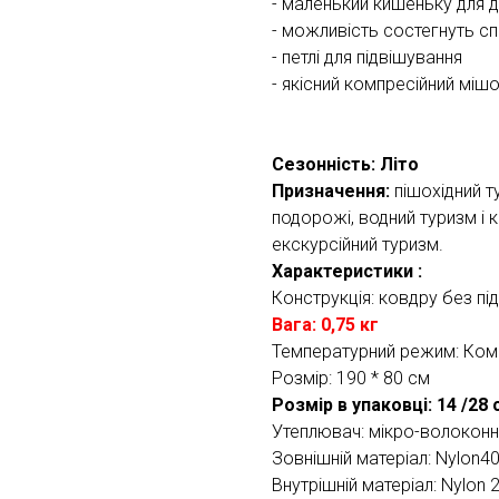
- маленький кишеньку для д
- можливість состегнуть сп
- петлі для підвішування
- якісний компресійний міш
Сезонність: Літо
Призначення:
пішохідний т
подорожі, водний туризм і к
екскурсійний туризм.
Характеристики :
Конструкція: ковдру без пі
Вага: 0,75 кг
Температурний режим: Комф
Розмір: 190 * 80 см
Розмір в упаковці: 14 /28 
Утеплювач: мікро-волоконни
Зовнішній матеріал: Nylon40
Внутрішній матеріал: Nylon 