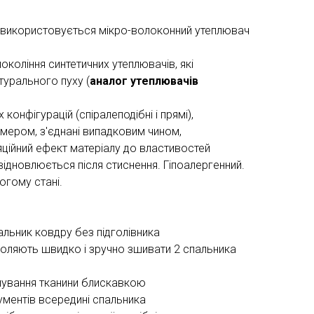
gh використовується мікро-волоконний утеплювач
покоління синтетичних утеплювачів, які
урального пуху (
аналог утеплювачів
 конфігурацій (спіралеподібні і прямі),
імером, з'єднані випадковим чином,
яційний ефект матеріалу до властивостей
ідновлюється після стиснення. Гіпоалергенний.
огому стані.
пальник ковдру без підголівника
воляють швидко і зручно зшивати 2 спальника
ушування тканини блискавкою
ументів всередині спальника