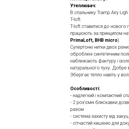
Утеплювач:
В спальнику Tramp Airy Li
T-loft.
T-loft ставитися до нового 
працюють за принципом нат
PrimaLoft, BHB micro
).
Супертонкі нитки двох різних
оброблені синтетичним пол
наближають фактуру і ізол
натурального пуху. Добре в
Зберігає тепло навіть у вол
Особливості:
- надлегкий і компактний с
- 2 роз'ємні блискавки доз
разом
- система захисту від зак
- сітчастий кишеню для док