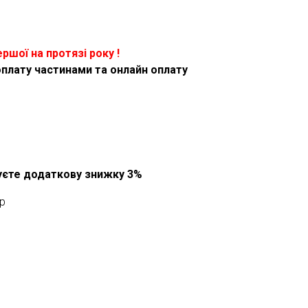
ершої на протязі року !
оплату частинами та онлайн оплату
муєте додаткову знижку 3%
p