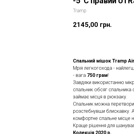
-5°С правий UTR
Tramp
2145,00
грн.
Купити
Спальний мішок Tramp Air
Мрія легкогохода - найлегш
- вага
750 грам
!
Завдяки використанню мікр
спальник обсяг спальника с
займає місця в рюкзаку.
Спальник можна перетворит
розстебнувши блискавку. А
комфортне спальне місце н
Краще рішення для шануваль
Колекція 2020 р.