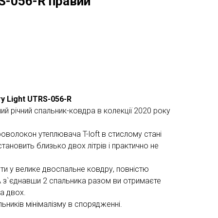
S-056-R правий
y Light UTRS-056-R
ий річний спальник-ковдра в колекції 2020 року
оволокон утеплювача T-loft в стислому стані
тановить близько двох літрів і практично не
и у велике двоспальне ковдру, повністю
 з`єднавши 2 спальника разом ви отримаєте
а двох.
ників мінімалізму в спорядженні.