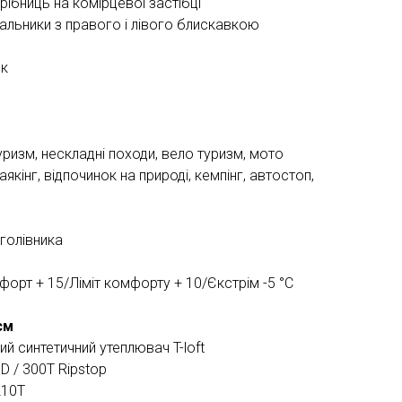
рібниць на комірцевої застібці
альники з правого і лівого блискавкою
ок
уризм, нескладні походи, вело туризм, мото
аякінг, відпочинок на природі, кемпінг, автостоп,
дголівника
орт + 15/Ліміт комфорту + 10/Єкстрім -5 °С
см
й синтетичний утеплювач T-loft
D / 300T Ripstop
210T