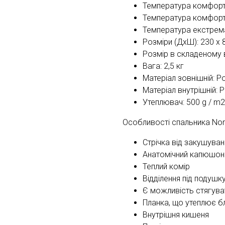
Температура комфорту
Температура комфорт
Температура екстрема
Розміри (ДхШ): 230 х 
Розмір в складеному в
Вага: 2,5 кг
Матеріал зовнішній: P
Матеріал внутрішній: P
Утеплювач: 500 g / m2
Особливості спальника Norf
Стрічка від закушува
Анатомічний капюшон
Теплий комір
Відділення під подуш
Є можливість стягува
Планка, що утеплює б
Внутрішня кишеня