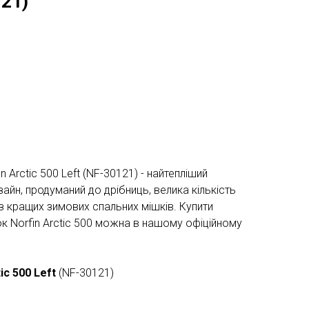
121)
 Arctic 500 Left (NF-30121) - найтепліший
изайн, продуманий до дрібниць, велика кількість
з кращих зимових спальних мішків. Купити
к Norfin Arctic 500 можна в нашому офіційному
tic 500 Left
(NF-30121)