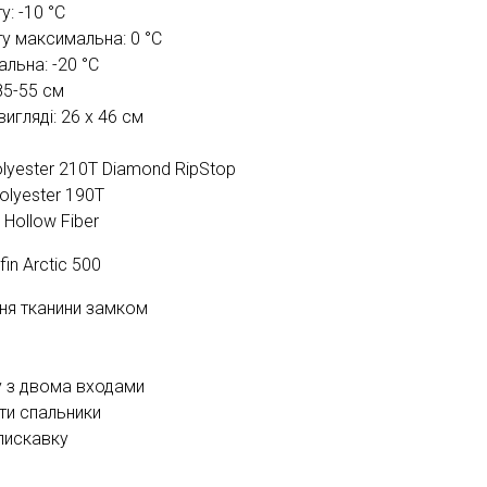
: -10 °С
у максимальна: 0 °С
льна: -20 °С
85-55 см
игляді: 26 x 46 см
olyester 210T Diamond RipStop
olyester 190T
 Hollow Fiber
in Arctic 500
ння тканини замком
ку з двома входами
ти спальники
лискавку