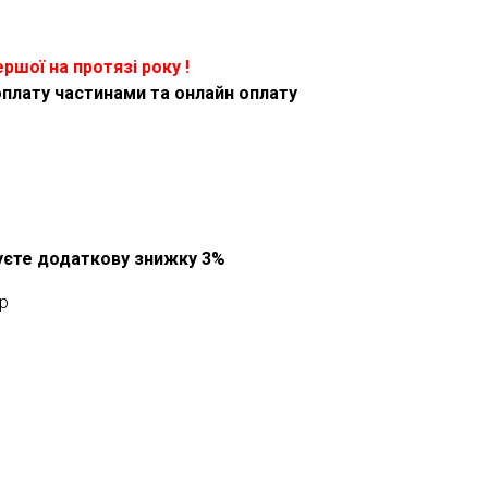
ершої на протязі року !
оплату частинами та онлайн оплату
муєте додаткову знижку 3%
p