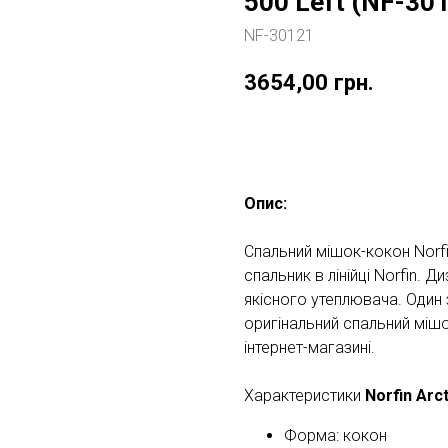
500 Left (NF-30
NF-30121
3654,00
грн.
Купити
Опис:
Спальний мішок-кокон Norfin
спальник в лінійці Norfin. Д
якісного утеплювача. Один 
оригінальний спальний мішо
інтернет-магазині.
Характеристики
Norfin Arc
Форма: кокон