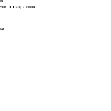
ня
учності відкривання
ики