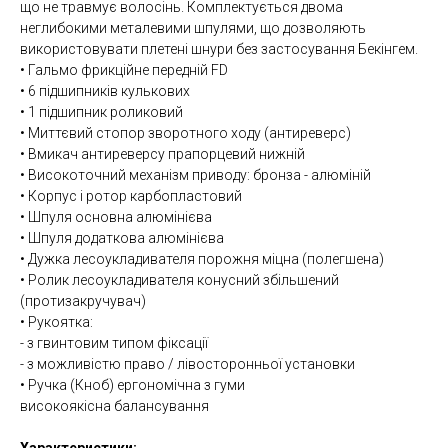
що не травмує волосінь. Комплектується двома
неглибокими металевими шпулями, що дозволяють
використовувати плетені шнури без застосування Бекінгем.
• Гальмо фрикційне передній FD
• 6 підшипників кулькових
• 1 підшипник роликовий
• Миттєвий стопор зворотного ходу (антиреверс)
• Вмикач антиреверсу прапорцевий нижній
• Високоточний механізм приводу: бронза - алюміній
• Корпус і ротор карбопластовий
• Шпуля основна алюмінієва
• Шпуля додаткова алюмінієва
• Дужка лесоукладивателя порожня міцна (полегшена)
• Ролик лесоукладивателя конусний збільшений
(протизакручувач)
• Рукоятка:
- з гвинтовим типом фіксації
- з можливістю право / лівосторонньої установки
• Ручка (Кноб) ергономічна з гуми
високоякісна балансування