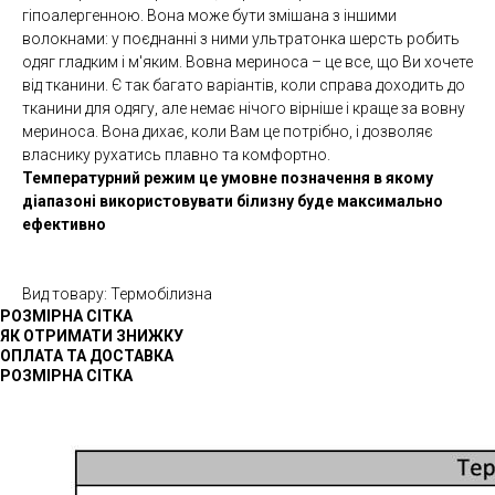
гіпоалергенною. Вона може бути змішана з іншими
волокнами: у поєднанні з ними ультратонка шерсть робить
одяг гладким і м'яким. Вовна мериноса – це все, що Ви хочете
від тканини. Є так багато варіантів, коли справа доходить до
тканини для одягу, але немає нічого вірніше і краще за вовну
мериноса. Вона дихає, коли Вам це потрібно, і дозволяє
власнику рухатись плавно та комфортно.
Температурний режим це умовне позначення в якому
діапазоні використовувати білизну буде максимально
ефективно
Вид товару: Термобілизна
РОЗМІРНА СІТКА
ЯК ОТРИМАТИ ЗНИЖКУ
ОПЛАТА ТА ДОСТАВКА
РОЗМІРНА СІТКА