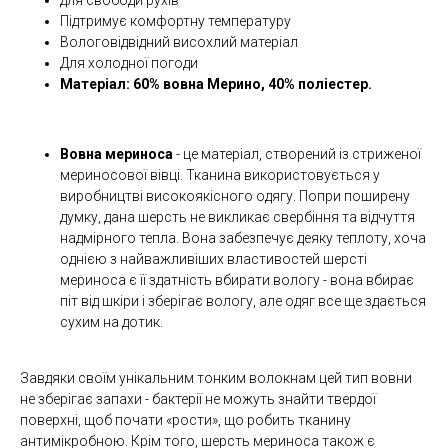
для свободи рухів
Підтримує комфортну температуру
Вологовідвідний висохлий матеріал
Для холодної погоди
Матеріал: 60% вовна Мерино, 40% поліестер.
Вовна мериноса
- це матеріал, створений із стриженої
мериносової вівці. Тканина використовується у
виробництві високоякісного одягу. Попри поширену
думку, дана шерсть не викликає свербіння та відчуття
надмірного тепла. Вона забезпечує деяку теплоту, хоча
однією з найважливіших властивостей шерсті
мериноса є її здатність вбирати вологу - вона вбирає
піт від шкіри і зберігає вологу, але одяг все ще здається
сухим на дотик.
Завдяки своїм унікальним тонким волокнам цей тип вовни
не зберігає запахи - бактерії не можуть знайти твердої
поверхні, щоб почати «рости», що робить тканину
антимікробною. Крім того, шерсть мериноса також є