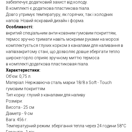
забезпечує додатковий захист від холоду.
В комплекті є додаткова пластикова піала.
Довго утримує температуру, як горячих, так і холодних
напоїв. Новий яскравий дизайн і форма.
Особливості:
вкритий спеціальним анти-ковзним гумовим покриттям,
термос зручно тримати навіть мокрими руками на морозі
комплектується глухих корком з каналами для наливання в
напівзакритому стані, що дозволяє довше зберігати тепло
широке горло сприяє зручному миттю термоса
в комплекті додаткова пластиковая піала.
Характеристики:
Об'єм: 0,75 л.
Матеріал: Нержавіюча сталь марки 18/8 з Soft - Touch
гумовим покриттям
Тип корку: глухий з каналами для наливу
Розміри:
Висота - 25 см
Діаметр - 9 см
Вага: 456 г.
Температурний режим: зберігання тепла через 24 години 58°C