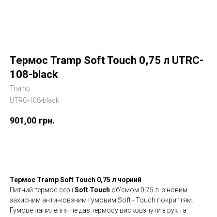
Термос Tramp Soft Touch 0,75 л UTRC-
108-black
Tramp
UTRC-108-black
901,00
грн.
Купити
Термос Tramp Soft Touch 0,75 л чорний
Питний термос серії
Soft Touch
об'ємом 0,75 л. з новим
захисним анти-ковзним гумовим Soft - Touch покриттям.
Гумове напилення не дає термосу висковзнути з рук та