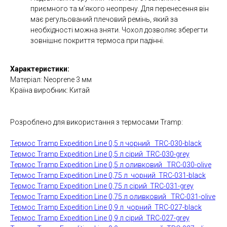
приємного та м’якого неопрену. Для перенесення він
має регульований плечовий ремінь, який за
необхідності можна зняти. Чохол дозволяє зберегти
зовнішнє покриття термоса при падінні.
Характеристики:
Матеріал: Neoprene 3 мм
Країна виробник: Китай
Розроблено для використання з термосами Tramp:
Термос Tramp Expedition Line 0,5 л чорний TRC-030-black
Термос Tramp Expedition Line 0,5 л сірий TRC-030-grey
Термос Tramp Expedition Line 0,5 л оливковий TRC-030-olive
Термос Tramp Expedition Line 0,75 л чорний TRC-031-black
Термос Tramp Expedition Line 0,75 л сірий TRC-031-grey
Термос Tramp Expedition Line 0,75 л оливковий TRC-031-olive
Термос Tramp Expedition Line 0,9 л чорний TRC-027-black
Термос Tramp Expedition Line 0,9 л сірий TRC-027-grey