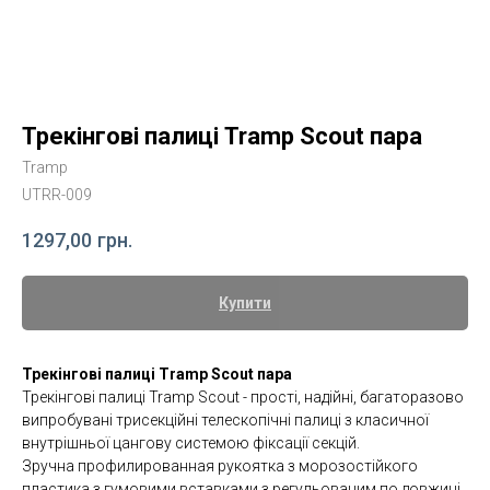
Трекінгові палиці Tramp Scout пара
Tramp
UTRR-009
1297,00
грн.
Купити
Трекінгові палиці Tramp Scout пара
Трекінгові палиці Tramp Scout - прості, надійні, багаторазово
випробувані трисекційні телескопічні палиці з класичної
внутрішньої цангову системою фіксації секцій.
Зручна профилированная рукоятка з морозостійкого
пластика з гумовими вставками з регульованим по довжині