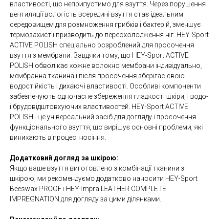
властивості, що неприпустимо для взуття. Через порушення
вентиляції вологість всередині взуття стає ідеальним
середовищем для розмноження грибків і бактерій, зменшує
термозахист і призводить до переохолодження ніг. HEY-Sport
ACTIVE POLISH спеціально розроблений для просочення
взуття з мембрани. Завдяки тому, що HEY-Sport ACTIVE
POLISH обволікає кожне волокно мембрани індивідуально,
мембранна тканина і після просочення зберігає свою
водостійкість і дихаючі властивості. Особливі компоненти
забезпечують одночасне збереження гладкості шкіри, і водо-
і брудовідштовхуючих властивостей. HEY-Sport ACTIVE
POLISH - це універсальний засіб для догляду і просочення
функціонального взуття, що вирішує основні проблеми, які
виникають в процесі носіння.
Додатковий догляд за шкірою:
Якщо ваше взуття виготовлено ​​з комбінації тканини зі
шкірою, ми рекомендуємо додатково наносити HEY-Sport
Beeswax PROOF і HEY-Impra LEATHER COMPLETE
IMPREGNATION для догляду за цими ділянками.