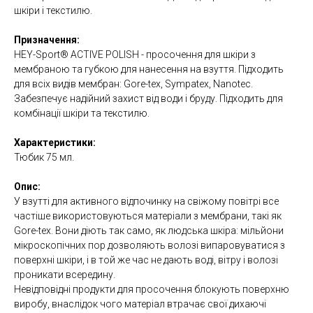
шкіри і текстилю.
Призначення:
HEY-Sport® ACTIVE POLISH - просочення для шкіри з
мембраною та губкою для нанесення на взуття. Підходить
для всіх видів мембран: Gore-tex, Sympatex, Nanotec.
Забезпечує надійний захист від води і бруду. Підходить для
комбінації шкіри та текстилю.
Характеристики:
Тюбик 75 мл.
Опис:
У взутті для активного відпочинку на свіжому повітрі все
частіше використовуються матеріали з мембрани, такі як
Gore-tex. Вони діють так само, як людська шкіра: мільйони
мікроскопічних пор дозволяють волозі випаровуватися з
поверхні шкіри, і в той же час не дають воді, вітру і волозі
проникати всередину.
Невідповідні продукти для просочення блокують поверхню
виробу, внаслідок чого матеріал втрачає свої дихаючі