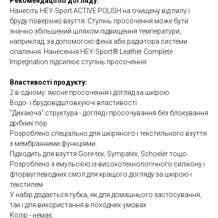
Рекомендації по догляду:
Нанесіть HEY-Sport ACTIVE POLISH на очищену від пилу і
бруду поверхню взуття. Ступінь просочення може бути
значно збільшений шляхом підвищення температури,
наприклад, за допомогою фена або радіатора системи
опалення. Нанесення HEY-Sport® Leather Complete
Impegnation підсилює ступінь просочення.
Властивості продукту:
2 в одному: якісне просочення і догляд за шкірою
Водо- і брудовідштовхуючі властивості
"Дихаюча" структура - догляд і просочування без блокування
дрібних пор.
Розроблено спеціально для шкіряного і текстильного взуття
з мембранними функціями
Підходить для взуття Gore-tex, Sympatex, Schoeler тощо.
Розроблено з емульсією із високотехнологічного силікону і
фторвуглеводних смол для кращого догляду за шкірою і
текстилем
У набір додається губка, як для домашнього застосування,
так і для використання в походних умовах
Колір - немає.